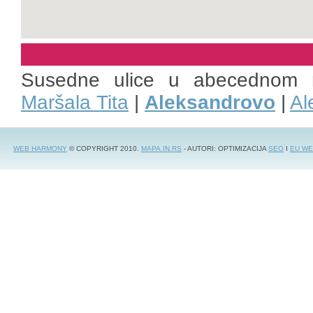
Susedne ulice u abecednom 
Maršala Tita
|
Aleksandrovo
|
Al
WEB HARMONY
© COPYRIGHT 2010.
MAPA.IN.RS
- AUTORI: OPTIMIZACIJA
SEO
I
EU WE