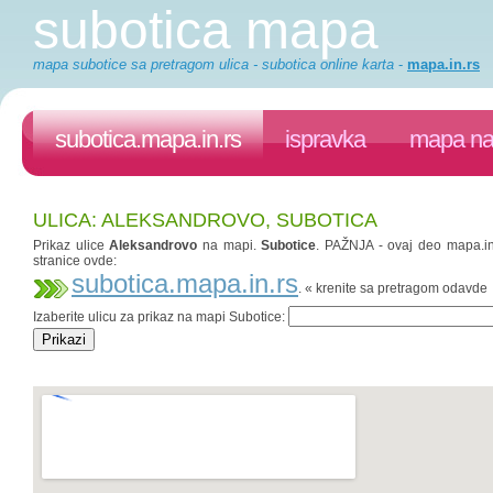
subotica mapa
mapa subotice sa pretragom ulica - subotica online karta
-
mapa.in.rs
subotica.mapa.in.rs
ispravka
mapa na 
ULICA: ALEKSANDROVO, SUBOTICA
Prikaz ulice
Aleksandrovo
na mapi.
Subotice
. PAŽNJA - ovaj deo mapa.in.
stranice ovde:
subotica.mapa.in.rs
. « krenite sa pretragom odavde
Izaberite ulicu za prikaz na mapi Subotice: