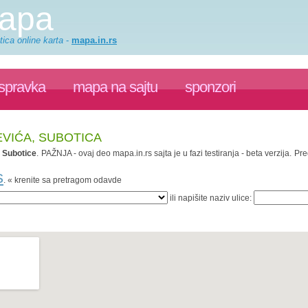
mapa
ica online karta
-
mapa.in.rs
ispravka
mapa na sajtu
sponzori
EVIĆA, SUBOTICA
.
Subotice
. PAŽNJA - ovaj deo mapa.in.rs sajta je u fazi testiranja - beta verzija.
s
. « krenite sa pretragom odavde
ili napišite naziv ulice: