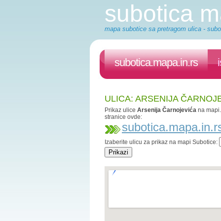
subotica 
mapa subotice sa pretragom ulica - subot
subotica.mapa.in.rs
ULICA: ARSENIJA ČARNOJ
Prikaz ulice
Arsenija Čarnojevića
na mapi
stranice ovde:
subotica.mapa.in.r
Izaberite ulicu za prikaz na mapi Subotice: