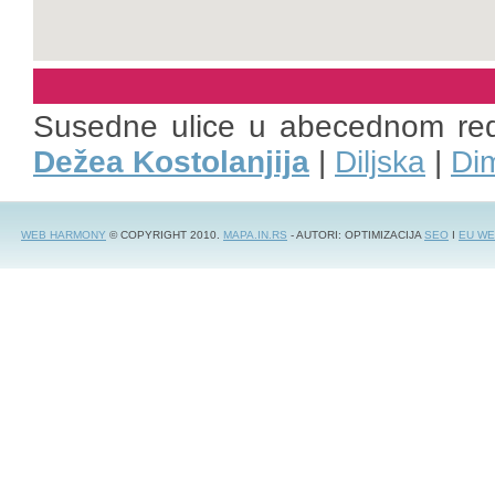
Susedne ulice u abecednom re
Dežea Kostolanjija
|
Diljska
|
Dim
WEB HARMONY
© COPYRIGHT 2010.
MAPA.IN.RS
- AUTORI: OPTIMIZACIJA
SEO
I
EU WE