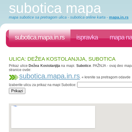
subotica mapa
mapa subotice sa pretragom ulica - subotica online karta
-
mapa.in.rs
subotica.mapa.in.rs
ispravka
mapa na 
ULICA: DEŽEA KOSTOLANJIJA, SUBOTICA
Prikaz ulice
Dežea Kostolanjija
na mapi.
Subotice
. PAŽNJA - ovaj deo mapa.
stranice ovde:
subotica.mapa.in.rs
. « krenite sa pretragom odavde
Izaberite ulicu za prikaz na mapi Subotice: