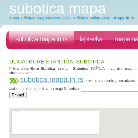
subotica mapa
mapa subotice sa pretragom ulica - subotica online karta
-
mapa.in.rs
subotica.mapa.in.rs
ispravka
mapa na 
ULICA: ĐURE STANTIĆA, SUBOTICA
Prikaz ulice
Đure Stantića
na mapi.
Subotice
. PAŽNJA - ovaj deo mapa.in.
stranice ovde:
subotica.mapa.in.rs
. « krenite sa pretragom odavde
Izaberite ulicu za prikaz na mapi Subotice: