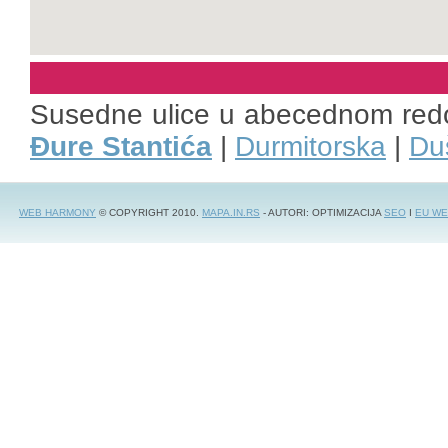
Susedne ulice u abecednom red
Đure Stantića
|
Durmitorska
|
Du
WEB HARMONY
© COPYRIGHT 2010.
MAPA.IN.RS
- AUTORI: OPTIMIZACIJA
SEO
I
EU WE