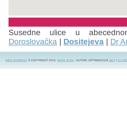
Susedne ulice u abecedn
Doroslovačka
|
Dositejeva
|
Dr A
WEB HARMONY
© COPYRIGHT 2010.
MAPA.IN.RS
- AUTORI: OPTIMIZACIJA
SEO
I
EU WE