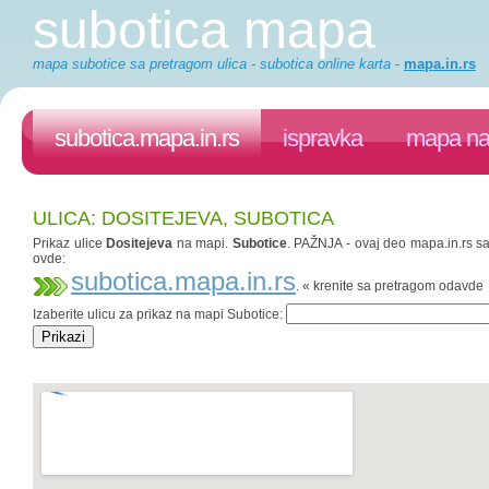
subotica mapa
mapa subotice sa pretragom ulica - subotica online karta
-
mapa.in.rs
subotica.mapa.in.rs
ispravka
mapa na 
ULICA: DOSITEJEVA, SUBOTICA
Prikaz ulice
Dositejeva
na mapi.
Subotice
. PAŽNJA - ovaj deo mapa.in.rs saj
ovde:
subotica.mapa.in.rs
. « krenite sa pretragom odavde
Izaberite ulicu za prikaz na mapi Subotice: