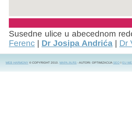
Susedne ulice u abecednom red
Ferenc
|
Dr Josipa Andrića
|
Dr 
WEB HARMONY
© COPYRIGHT 2010.
MAPA.IN.RS
- AUTORI: OPTIMIZACIJA
SEO
I
EU WE