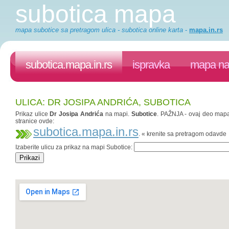
subotica mapa
mapa subotice sa pretragom ulica - subotica online karta
-
mapa.in.rs
subotica.mapa.in.rs
ispravka
mapa na 
ULICA: DR JOSIPA ANDRIĆA, SUBOTICA
Prikaz ulice
Dr Josipa Andrića
na mapi.
Subotice
. PAŽNJA - ovaj deo mapa.
stranice ovde:
subotica.mapa.in.rs
. « krenite sa pretragom odavde
Izaberite ulicu za prikaz na mapi Subotice: