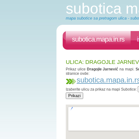
subotica 
mapa subotice sa pretragom ulica - subot
subotica.mapa.in.rs
ULICA: DRAGOJLE JARNEV
Prikaz ulice
Dragojle Jarnević
na mapi.
S
stranice ovde:
subotica.mapa.in.r
Izaberite ulicu za prikaz na mapi Subotice: