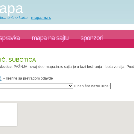
mapa
ica online karta
-
mapa.in.rs
ispravka
mapa na sajtu
sponzori
IĆ, SUBOTICA
ubotice
. PAŽNJA - ovaj deo mapa.in.rs sajta je u fazi testiranja - beta verzija. 
s
. « krenite sa pretragom odavde
ili napišite naziv ulice: