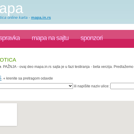
mapa
ica online karta
-
mapa.in.rs
ispravka
mapa na sajtu
sponzori
BOTICA
e
. PAŽNJA - ovaj deo mapa.in.rs sajta je u fazi testiranja - beta verzija. Predlaže
s
. « krenite sa pretragom odavde
ili napišite naziv ulice: