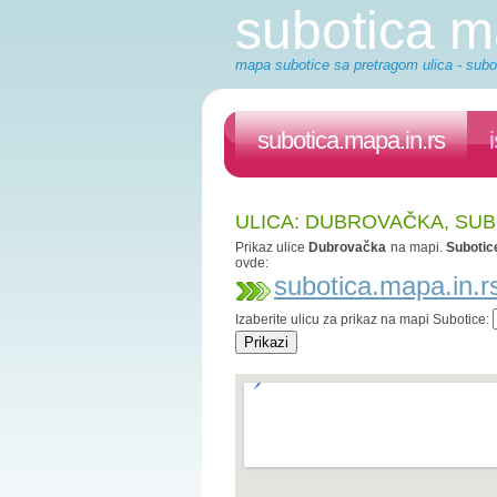
subotica 
mapa subotice sa pretragom ulica - subot
subotica.mapa.in.rs
ULICA: DUBROVAČKA, SU
Prikaz ulice
Dubrovačka
na mapi.
Subotic
ovde:
subotica.mapa.in.r
Izaberite ulicu za prikaz na mapi Subotice: