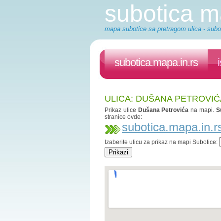
subotica 
mapa subotice sa pretragom ulica - subot
subotica.mapa.in.rs
ULICA: DUŠANA PETROVIĆ
Prikaz ulice
Dušana Petrovića
na mapi.
S
stranice ovde:
subotica.mapa.in.r
Izaberite ulicu za prikaz na mapi Subotice: