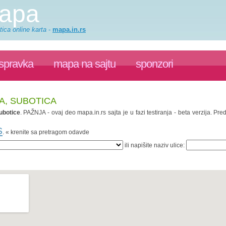
mapa
ica online karta
-
mapa.in.rs
ispravka
mapa na sajtu
sponzori
A, SUBOTICA
ubotice
. PAŽNJA - ovaj deo mapa.in.rs sajta je u fazi testiranja - beta verzija. 
s
. « krenite sa pretragom odavde
ili napišite naziv ulice: