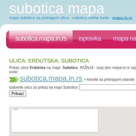
subotica mapa
mapa subotice sa pretragom ulica - subotica online karta
-
mapa.in.rs
subotica.mapa.in.rs
ispravka
mapa na 
ULICA: ERDUTSKA, SUBOTICA
Prikaz ulice
Erdutska
na mapi.
Subotice
. PAŽNJA - ovaj deo mapa.in.rs sajt
ovde:
subotica.mapa.in.rs
. « krenite sa pretragom odavde
Izaberite ulicu za prikaz na mapi Subotice: