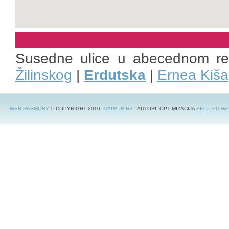
Susedne ulice u abecednom r
Žilinskog
|
Erdutska
|
Ernea Kiša
WEB HARMONY
© COPYRIGHT 2010.
MAPA.IN.RS
- AUTORI: OPTIMIZACIJA
SEO
I
EU WE