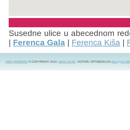
Susedne ulice u abecednom red
|
Ferenca Gala
|
Ferenca Kiša
|
WEB HARMONY
© COPYRIGHT 2010.
MAPA.IN.RS
- AUTORI: OPTIMIZACIJA
SEO
I
EU WE