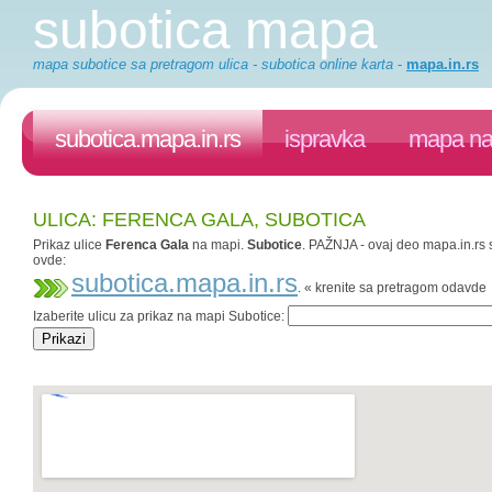
subotica mapa
mapa subotice sa pretragom ulica - subotica online karta
-
mapa.in.rs
subotica.mapa.in.rs
ispravka
mapa na 
ULICA: FERENCA GALA, SUBOTICA
Prikaz ulice
Ferenca Gala
na mapi.
Subotice
. PAŽNJA - ovaj deo mapa.in.rs s
ovde:
subotica.mapa.in.rs
. « krenite sa pretragom odavde
Izaberite ulicu za prikaz na mapi Subotice: