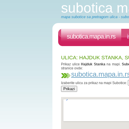
subotica 
mapa subotice sa pretragom ulica - subot
subotica.mapa.in.rs
ULICA: HAJDUK STANKA, 
Prikaz ulice
Hajduk Stanka
na mapi.
Subo
stranice ovde:
subotica.mapa.in.r
Izaberite ulicu za prikaz na mapi Subotice: