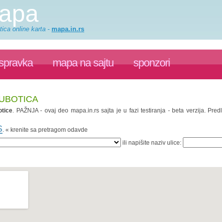
mapa
ica online karta
-
mapa.in.rs
ispravka
mapa na sajtu
sponzori
SUBOTICA
tice
. PAŽNJA - ovaj deo mapa.in.rs sajta je u fazi testiranja - beta verzija. P
s
. « krenite sa pretragom odavde
ili napišite naziv ulice: