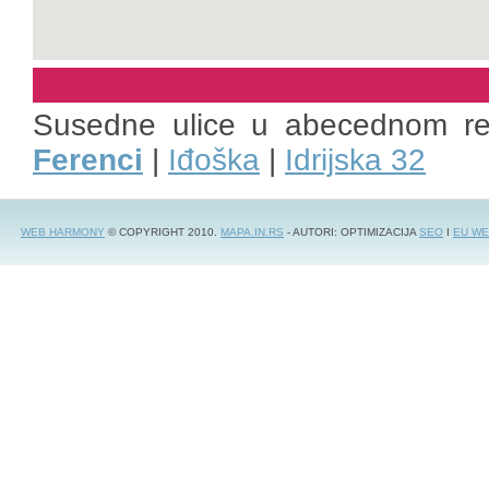
Susedne ulice u abecednom r
Ferenci
|
Iđoška
|
Idrijska 32
WEB HARMONY
© COPYRIGHT 2010.
MAPA.IN.RS
- AUTORI: OPTIMIZACIJA
SEO
I
EU WE