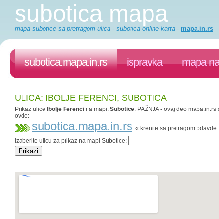
subotica mapa
mapa subotice sa pretragom ulica - subotica online karta
-
mapa.in.rs
subotica.mapa.in.rs
ispravka
mapa na 
ULICA: IBOLJE FERENCI, SUBOTICA
Prikaz ulice
Ibolje Ferenci
na mapi.
Subotice
. PAŽNJA - ovaj deo mapa.in.rs s
ovde:
subotica.mapa.in.rs
. « krenite sa pretragom odavde
Izaberite ulicu za prikaz na mapi Subotice: