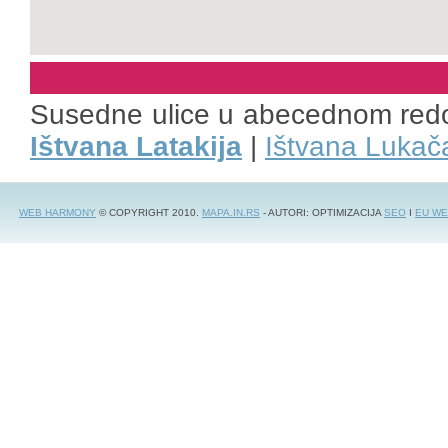
Susedne ulice u abecednom red
Ištvana Latakija
|
Ištvana Lukač
WEB HARMONY
© COPYRIGHT 2010.
MAPA.IN.RS
- AUTORI: OPTIMIZACIJA
SEO
I
EU WE