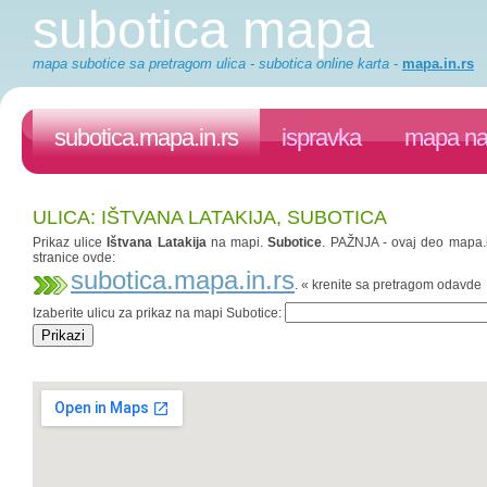
subotica mapa
mapa subotice sa pretragom ulica - subotica online karta
-
mapa.in.rs
subotica.mapa.in.rs
ispravka
mapa na 
ULICA: IŠTVANA LATAKIJA, SUBOTICA
Prikaz ulice
Ištvana Latakija
na mapi.
Subotice
. PAŽNJA - ovaj deo mapa.in
stranice ovde:
subotica.mapa.in.rs
. « krenite sa pretragom odavde
Izaberite ulicu za prikaz na mapi Subotice: