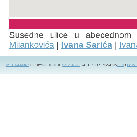
Susedne ulice u abecednom 
Milankovića
|
Ivana Sarića
|
Ivan
WEB HARMONY
© COPYRIGHT 2010.
MAPA.IN.RS
- AUTORI: OPTIMIZACIJA
SEO
I
EU WE