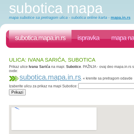
subotica mapa
mapa subotice sa pretragom ulica - subotica online karta
-
mapa.in.rs
subotica.mapa.in.rs
ispravka
mapa na 
ULICA: IVANA SARIĆA, SUBOTICA
Prikaz ulice
Ivana Sarića
na mapi.
Subotice
. PAŽNJA - ovaj deo mapa.in.rs sa
ovde:
subotica.mapa.in.rs
. « krenite sa pretragom odavde
Izaberite ulicu za prikaz na mapi Subotice: