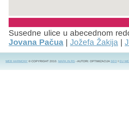
Susedne ulice u abecednom red
Jovana Pačua
|
Jožefa Žakija
|
J
WEB HARMONY
© COPYRIGHT 2010.
MAPA.IN.RS
- AUTORI: OPTIMIZACIJA
SEO
I
EU WE