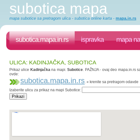
subotica mapa
mapa subotice sa pretragom ulica - subotica online karta
-
mapa.in.rs
subotica.mapa.in.rs
ispravka
mapa na 
ULICA: KADINJAČKA, SUBOTICA
Prikaz ulice
Kadinjačka
na mapi.
Subotice
. PAŽNJA - ovaj deo mapa.in.rs sa
ovde:
subotica.mapa.in.rs
. « krenite sa pretragom odavde
Izaberite ulicu za prikaz na mapi Subotice: