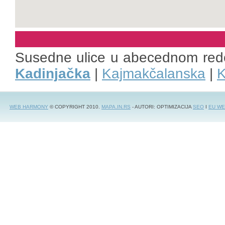
Susedne ulice u abecednom red
Kadinjačka
|
Kajmakčalanska
|
K
WEB HARMONY
© COPYRIGHT 2010.
MAPA.IN.RS
- AUTORI: OPTIMIZACIJA
SEO
I
EU WE