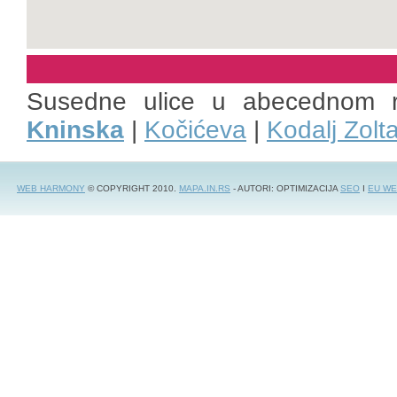
Susedne ulice u abecednom 
Kninska
|
Kočićeva
|
Kodalj Zolt
WEB HARMONY
© COPYRIGHT 2010.
MAPA.IN.RS
- AUTORI: OPTIMIZACIJA
SEO
I
EU WE