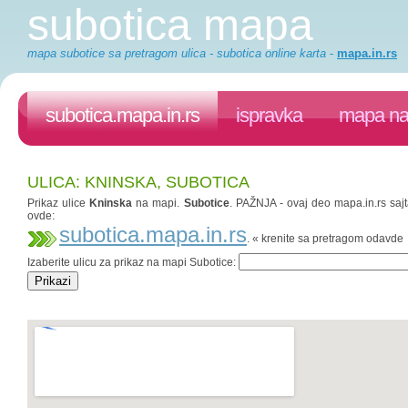
subotica mapa
mapa subotice sa pretragom ulica - subotica online karta
-
mapa.in.rs
subotica.mapa.in.rs
ispravka
mapa na 
ULICA: KNINSKA, SUBOTICA
Prikaz ulice
Kninska
na mapi.
Subotice
. PAŽNJA - ovaj deo mapa.in.rs sajt
ovde:
subotica.mapa.in.rs
. « krenite sa pretragom odavde
Izaberite ulicu za prikaz na mapi Subotice: