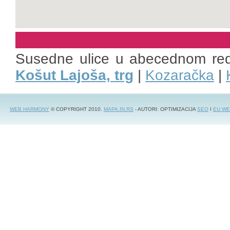
Susedne ulice u abecednom re
Košut Lajoša, trg
|
Kozaračka
|
WEB HARMONY
© COPYRIGHT 2010.
MAPA.IN.RS
- AUTORI: OPTIMIZACIJA
SEO
I
EU WE