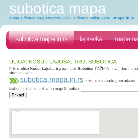
subotica mapa
mapa subotice sa pretragom ulica - subotica online karta
-
mapa.in.rs
subotica.mapa.in.rs
ispravka
mapa na 
ULICA: KOŠUT LAJOŠA, TRG, SUBOTICA
Prikaz ulice
Košut Lajoša, trg
na mapi.
Subotice
. PAŽNJA - ovaj deo mapa.i
stranice ovde:
subotica.mapa.in.rs
. « krenite sa pretragom odavde
Izaberite ulicu za prikaz na mapi Subotice: