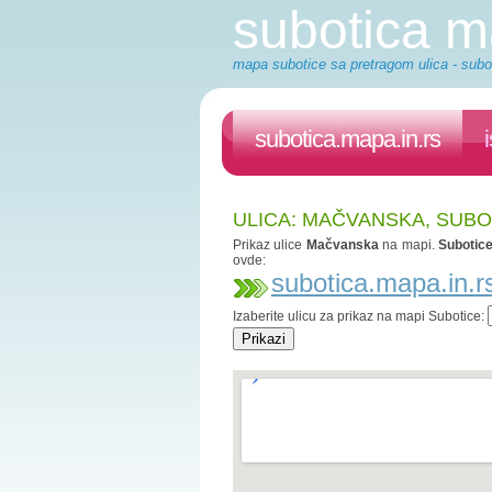
subotica 
mapa subotice sa pretragom ulica - subot
subotica.mapa.in.rs
ULICA: MAČVANSKA, SUBO
Prikaz ulice
Mačvanska
na mapi.
Subotic
ovde:
subotica.mapa.in.r
Izaberite ulicu za prikaz na mapi Subotice: