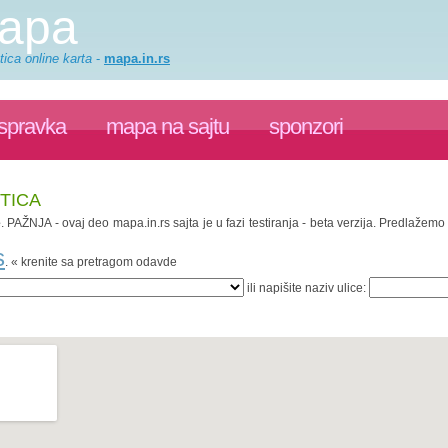
mapa
ica online karta
-
mapa.in.rs
ispravka
mapa na sajtu
sponzori
TICA
e
. PAŽNJA - ovaj deo mapa.in.rs sajta je u fazi testiranja - beta verzija. Predlažem
s
. « krenite sa pretragom odavde
ili napišite naziv ulice: