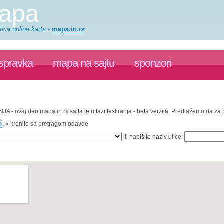
mapa
ica online karta
-
mapa.in.rs
ispravka
mapa na sajtu
sponzori
NJA - ovaj deo mapa.in.rs sajta je u fazi testiranja - beta verzija. Predlažemo da z
s
. « krenite sa pretragom odavde
ili napišite naziv ulice: