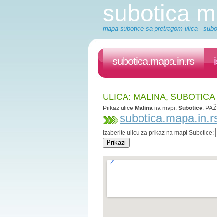
subotica 
mapa subotice sa pretragom ulica - subot
subotica.mapa.in.rs
ULICA: MALINA, SUBOTICA
Prikaz ulice
Malina
na mapi.
Subotice
. PAŽ
subotica.mapa.in.r
Izaberite ulicu za prikaz na mapi Subotice: