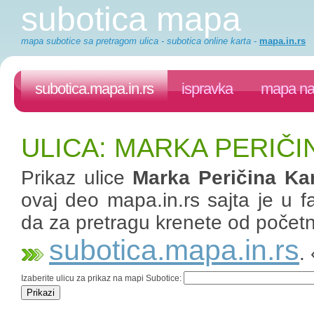
subotica mapa
mapa subotice sa pretragom ulica - subotica online karta
-
mapa.in.rs
subotica.mapa.in.rs
ispravka
mapa na 
ULICA: MARKA PERIČ
Prikaz ulice
Marka Peričina Ka
ovaj deo mapa.in.rs sajta je u fa
da za pretragu krenete od početn
subotica.mapa.in.rs
.
Izaberite ulicu za prikaz na mapi Subotice: