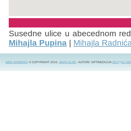
Susedne ulice u abecednom re
Mihajla Pupina
|
Mihajla Radnić
WEB HARMONY
© COPYRIGHT 2010.
MAPA.IN.RS
- AUTORI: OPTIMIZACIJA
SEO
I
EU WE