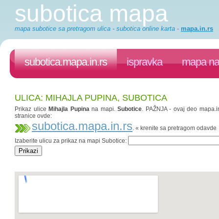
subotica mapa
mapa subotice sa pretragom ulica - subotica online karta
-
mapa.in.rs
subotica.mapa.in.rs
ispravka
mapa na 
ULICA: MIHAJLA PUPINA, SUBOTICA
Prikaz ulice
Mihajla Pupina
na mapi.
Subotice
. PAŽNJA - ovaj deo mapa.in.
stranice ovde:
subotica.mapa.in.rs
. « krenite sa pretragom odavde
Izaberite ulicu za prikaz na mapi Subotice: