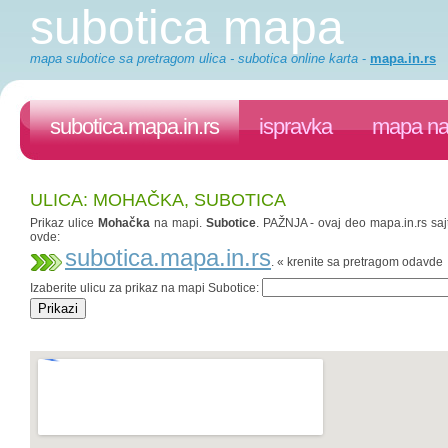
subotica mapa
mapa subotice sa pretragom ulica - subotica online karta
-
mapa.in.rs
subotica.mapa.in.rs
ispravka
mapa na 
ULICA: MOHAČKA, SUBOTICA
Prikaz ulice
Mohačka
na mapi.
Subotice
. PAŽNJA - ovaj deo mapa.in.rs sajt
ovde:
subotica.mapa.in.rs
. « krenite sa pretragom odavde
Izaberite ulicu za prikaz na mapi Subotice: