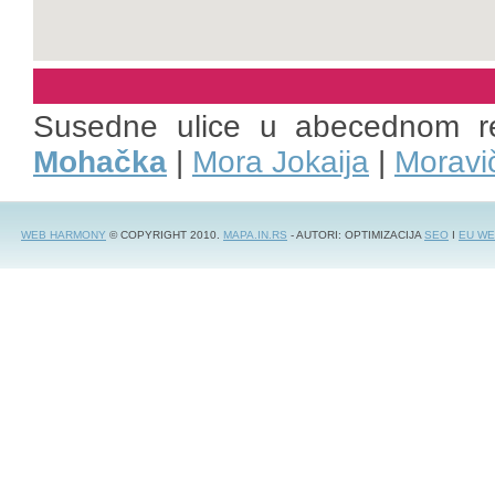
Susedne ulice u abecednom r
Mohačka
|
Mora Jokaija
|
Moravi
WEB HARMONY
© COPYRIGHT 2010.
MAPA.IN.RS
- AUTORI: OPTIMIZACIJA
SEO
I
EU WE