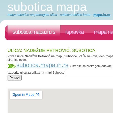
subotica mapa
mapa subotice sa pretragom ulica - subotica online karta
-
mapa.in.rs
subotica.mapa.in.rs
ispravka
mapa na 
ULICA: NADEŽDE PETROVIĆ, SUBOTICA
Prikaz ulice
Nadežde Petrović
na mapi.
Subotice
. PAŽNJA - ovaj deo mapa.i
stranice ovde:
subotica.mapa.in.rs
. « krenite sa pretragom odavde
Izaberite ulicu za prikaz na mapi Subotice: