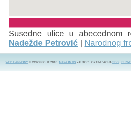
Susedne ulice u abecednom r
Nadežde Petrović
|
Narodnog fr
WEB HARMONY
© COPYRIGHT 2010.
MAPA.IN.RS
- AUTORI: OPTIMIZACIJA
SEO
I
EU WE