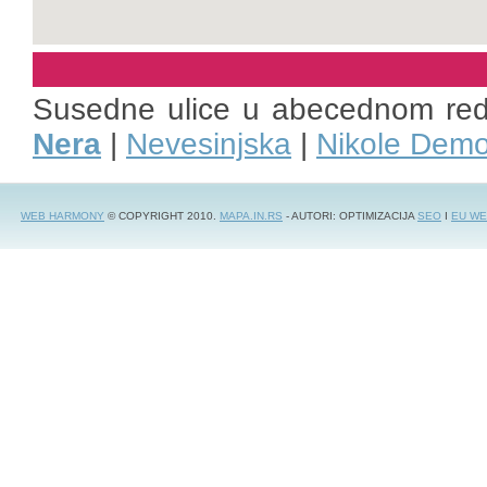
Susedne ulice u abecednom re
Nera
|
Nevesinjska
|
Nikole Demo
WEB HARMONY
© COPYRIGHT 2010.
MAPA.IN.RS
- AUTORI: OPTIMIZACIJA
SEO
I
EU WE