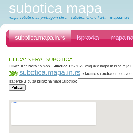
subotica mapa
mapa subotice sa pretragom ulica - subotica online karta
-
mapa.in.rs
subotica.mapa.in.rs
ispravka
mapa na 
ULICA: NERA, SUBOTICA
Prikaz ulice
Nera
na mapi.
Subotice
. PAŽNJA - ovaj deo mapa.in.rs sajta je u
subotica.mapa.in.rs
. « krenite sa pretragom odavde
Izaberite ulicu za prikaz na mapi Subotice: