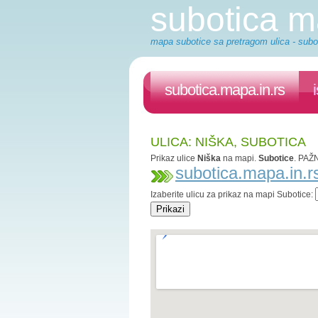
subotica 
mapa subotice sa pretragom ulica - subot
subotica.mapa.in.rs
ULICA: NIŠKA, SUBOTICA
Prikaz ulice
Niška
na mapi.
Subotice
. PAŽN
subotica.mapa.in.r
Izaberite ulicu za prikaz na mapi Subotice: