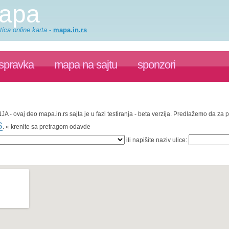
mapa
ica online karta
-
mapa.in.rs
ispravka
mapa na sajtu
sponzori
JA - ovaj deo mapa.in.rs sajta je u fazi testiranja - beta verzija. Predlažemo da za
s
. « krenite sa pretragom odavde
ili napišite naziv ulice: