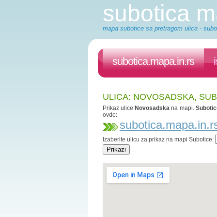
subotica 
mapa subotice sa pretragom ulica - subot
subotica.mapa.in.rs
ULICA: NOVOSADSKA, SU
Prikaz ulice
Novosadska
na mapi.
Subotic
ovde:
subotica.mapa.in.r
Izaberite ulicu za prikaz na mapi Subotice: