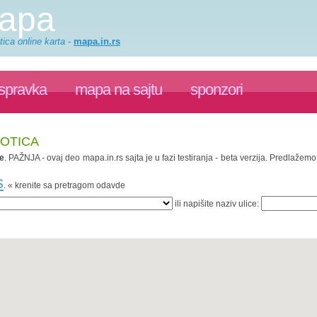
mapa
ica online karta
-
mapa.in.rs
ispravka
mapa na sajtu
sponzori
BOTICA
e
. PAŽNJA - ovaj deo mapa.in.rs sajta je u fazi testiranja - beta verzija. Predlaže
s
. « krenite sa pretragom odavde
ili napišite naziv ulice: