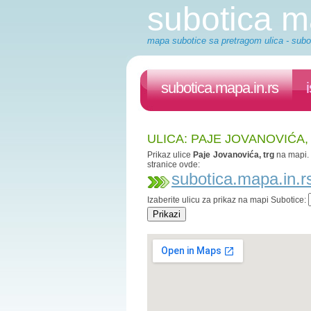
subotica 
mapa subotice sa pretragom ulica - subot
subotica.mapa.in.rs
ULICA: PAJE JOVANOVIĆA,
Prikaz ulice
Paje Jovanovića, trg
na mapi
stranice ovde:
subotica.mapa.in.r
Izaberite ulicu za prikaz na mapi Subotice: