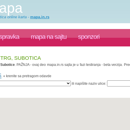
mapa
ica online karta
-
mapa.in.rs
ispravka
mapa na sajtu
sponzori
 TRG, SUBOTICA
.
Subotice
. PAŽNJA - ovaj deo mapa.in.rs sajta je u fazi testiranja - beta verzija. 
s
. « krenite sa pretragom odavde
ili napišite naziv ulice: