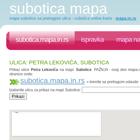
subotica mapa
mapa subotice sa pretragom ulica - subotica online karta
-
mapa.in.rs
subotica.mapa.in.rs
ispravka
mapa na 
ULICA: PETRA LEKOVIĆA, SUBOTICA
Prikaz ulice
Petra Lekovića
na mapi.
Subotice
. PAŽNJA - ovaj deo mapa.in
stranice ovde:
subotica.mapa.in.rs
. « krenite sa pretragom odavde
Izaberite ulicu za prikaz na mapi Subotice: