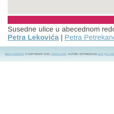
Susedne ulice u abecednom red
Petra Lekovića
|
Petra Petrekan
WEB HARMONY
© COPYRIGHT 2010.
MAPA.IN.RS
- AUTORI: OPTIMIZACIJA
SEO
I
EU WE