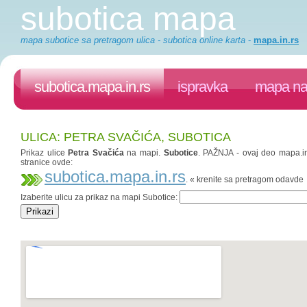
subotica mapa
mapa subotice sa pretragom ulica - subotica online karta
-
mapa.in.rs
subotica.mapa.in.rs
ispravka
mapa na 
ULICA: PETRA SVAČIĆA, SUBOTICA
Prikaz ulice
Petra Svačića
na mapi.
Subotice
. PAŽNJA - ovaj deo mapa.in.
stranice ovde:
subotica.mapa.in.rs
. « krenite sa pretragom odavde
Izaberite ulicu za prikaz na mapi Subotice: