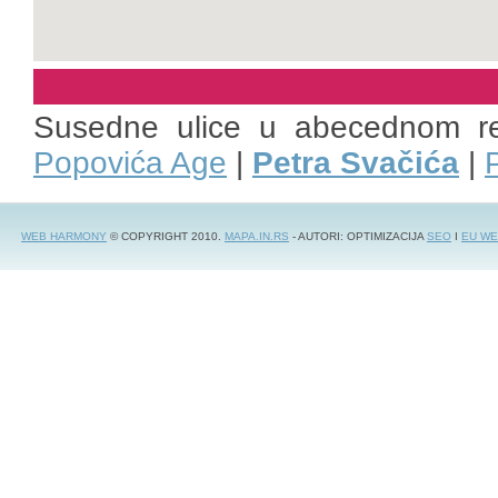
Susedne ulice u abecednom r
Popovića Age
|
Petra Svačića
|
WEB HARMONY
© COPYRIGHT 2010.
MAPA.IN.RS
- AUTORI: OPTIMIZACIJA
SEO
I
EU WE