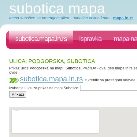
subotica mapa
mapa subotice sa pretragom ulica - subotica online karta
-
mapa.in.rs
subotica.mapa.in.rs
ispravka
mapa na 
ULICA: PODGORSKA, SUBOTICA
Prikaz ulice
Podgorska
na mapi.
Subotice
. PAŽNJA - ovaj deo mapa.in.rs saj
ovde:
subotica.mapa.in.rs
. « krenite sa pretragom odavde
Izaberite ulicu za prikaz na mapi Subotice: