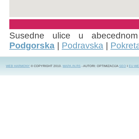
Susedne ulice u abecednom
Podgorska
|
Podravska
|
Pokret
WEB HARMONY
© COPYRIGHT 2010.
MAPA.IN.RS
- AUTORI: OPTIMIZACIJA
SEO
I
EU WE