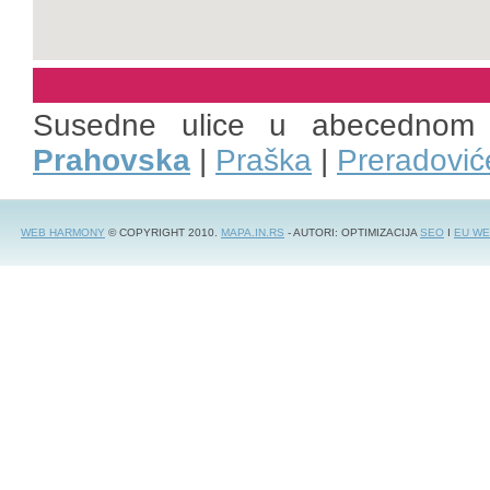
Susedne ulice u abecednom
Prahovska
|
Praška
|
Preradović
WEB HARMONY
© COPYRIGHT 2010.
MAPA.IN.RS
- AUTORI: OPTIMIZACIJA
SEO
I
EU WE