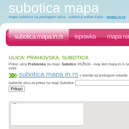
subotica mapa
mapa subotice sa pretragom ulica - subotica online karta
-
mapa.in.rs
subotica.mapa.in.rs
ispravka
mapa na 
ULICA: PRAHOVSKA, SUBOTICA
Prikaz ulice
Prahovska
na mapi.
Subotice
. PAŽNJA - ovaj deo mapa.in.rs saj
ovde:
subotica.mapa.in.rs
. « krenite sa pretragom odavde
Izaberite ulicu za prikaz na mapi Subotice: