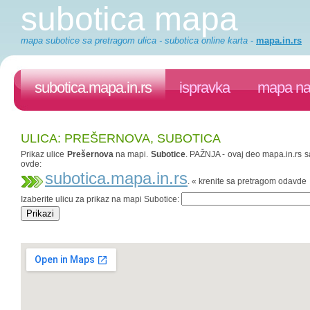
subotica mapa
mapa subotice sa pretragom ulica - subotica online karta
-
mapa.in.rs
subotica.mapa.in.rs
ispravka
mapa na 
ULICA: PREŠERNOVA, SUBOTICA
Prikaz ulice
Prešernova
na mapi.
Subotice
. PAŽNJA - ovaj deo mapa.in.rs sa
ovde:
subotica.mapa.in.rs
. « krenite sa pretragom odavde
Izaberite ulicu za prikaz na mapi Subotice: