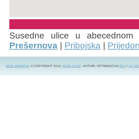
Susedne ulice u abecednom 
Prešernova
|
Pribojska
|
Prijedo
WEB HARMONY
© COPYRIGHT 2010.
MAPA.IN.RS
- AUTORI: OPTIMIZACIJA
SEO
I
EU WE