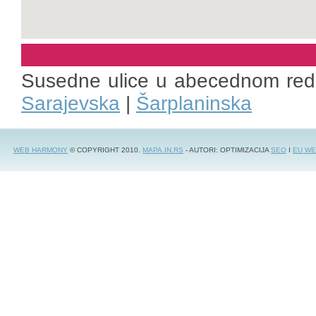
Susedne ulice u abecednom re
Sarajevska
|
Šarplaninska
WEB HARMONY
© COPYRIGHT 2010.
MAPA.IN.RS
- AUTORI: OPTIMIZACIJA
SEO
I
EU WE