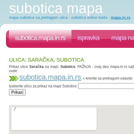
subotica mapa
mapa subotice sa pretragom ulica - subotica online karta
-
mapa.in.rs
subotica.mapa.in.rs
ispravka
mapa na 
ULICA: SARAČKA, SUBOTICA
Prikaz ulice
Saračka
na mapi.
Subotice
. PAŽNJA - ovaj deo mapa.in.rs sajt
ovde:
subotica.mapa.in.rs
. « krenite sa pretragom odavde
Izaberite ulicu za prikaz na mapi Subotice: