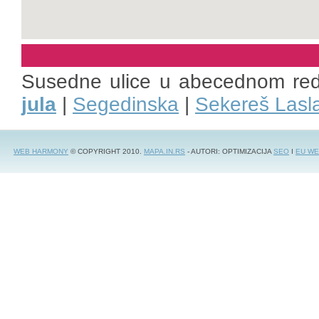
Susedne ulice u abecednom re
jula
|
Segedinska
|
Sekereš Lasl
WEB HARMONY
© COPYRIGHT 2010.
MAPA.IN.RS
- AUTORI: OPTIMIZACIJA
SEO
I
EU WE