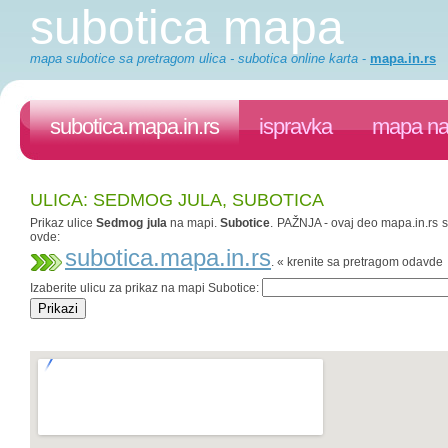
subotica mapa
mapa subotice sa pretragom ulica - subotica online karta
-
mapa.in.rs
subotica.mapa.in.rs
ispravka
mapa na 
ULICA: SEDMOG JULA, SUBOTICA
Prikaz ulice
Sedmog jula
na mapi.
Subotice
. PAŽNJA - ovaj deo mapa.in.rs sa
ovde:
subotica.mapa.in.rs
. « krenite sa pretragom odavde
Izaberite ulicu za prikaz na mapi Subotice: