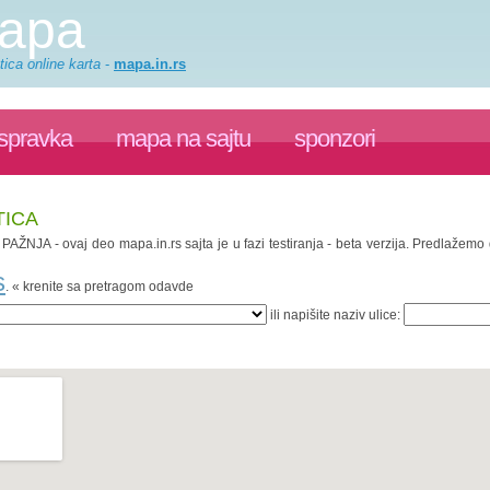
mapa
ica online karta
-
mapa.in.rs
ispravka
mapa na sajtu
sponzori
TICA
. PAŽNJA - ovaj deo mapa.in.rs sajta je u fazi testiranja - beta verzija. Predlažem
s
. « krenite sa pretragom odavde
ili napišite naziv ulice: