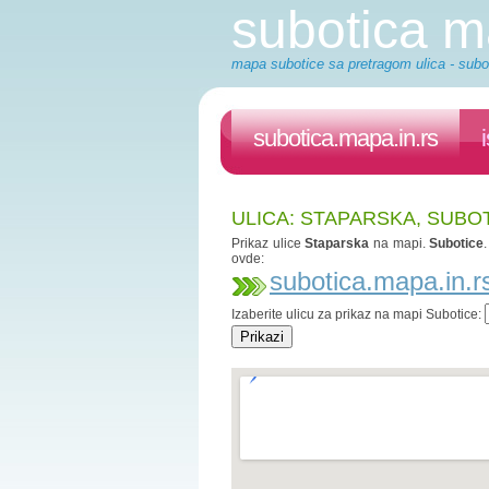
subotica 
mapa subotice sa pretragom ulica - subot
subotica.mapa.in.rs
ULICA: STAPARSKA, SUBO
Prikaz ulice
Staparska
na mapi.
Subotice
ovde:
subotica.mapa.in.r
Izaberite ulicu za prikaz na mapi Subotice: