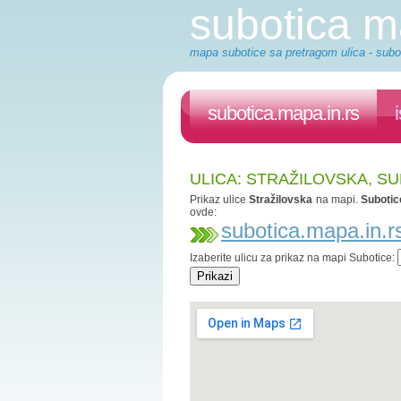
subotica 
mapa subotice sa pretragom ulica - subot
subotica.mapa.in.rs
ULICA: STRAŽILOVSKA, S
Prikaz ulice
Stražilovska
na mapi.
Subotic
ovde:
subotica.mapa.in.r
Izaberite ulicu za prikaz na mapi Subotice: