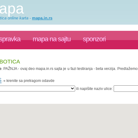
mapa
ica online karta
-
mapa.in.rs
ispravka
mapa na sajtu
sponzori
UBOTICA
e
. PAŽNJA - ovaj deo mapa.in.rs sajta je u fazi testiranja - beta verzija. Predlaže
s
. « krenite sa pretragom odavde
ili napišite naziv ulice: