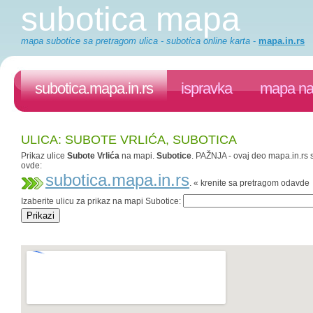
subotica mapa
mapa subotice sa pretragom ulica - subotica online karta
-
mapa.in.rs
subotica.mapa.in.rs
ispravka
mapa na 
ULICA: SUBOTE VRLIĆA, SUBOTICA
Prikaz ulice
Subote Vrlića
na mapi.
Subotice
. PAŽNJA - ovaj deo mapa.in.rs s
ovde:
subotica.mapa.in.rs
. « krenite sa pretragom odavde
Izaberite ulicu za prikaz na mapi Subotice: