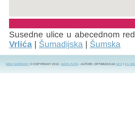
Susedne ulice u abecednom re
Vrlića
|
Šumadijska
|
Šumska
WEB HARMONY
© COPYRIGHT 2010.
MAPA.IN.RS
- AUTORI: OPTIMIZACIJA
SEO
I
EU WE