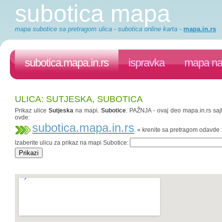
subotica mapa
mapa subotice sa pretragom ulica - subotica online karta
-
mapa.in.rs
subotica.mapa.in.rs
ispravka
mapa na 
ULICA: SUTJESKA, SUBOTICA
Prikaz ulice
Sutjeska
na mapi.
Subotice
. PAŽNJA - ovaj deo mapa.in.rs sajt
ovde:
subotica.mapa.in.rs
. « krenite sa pretragom odavde
Izaberite ulicu za prikaz na mapi Subotice: