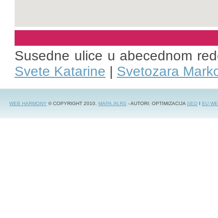
Susedne ulice u abecednom red
Svete Katarine
|
Svetozara Mark
WEB HARMONY
© COPYRIGHT 2010.
MAPA.IN.RS
- AUTORI: OPTIMIZACIJA
SEO
I
EU WE