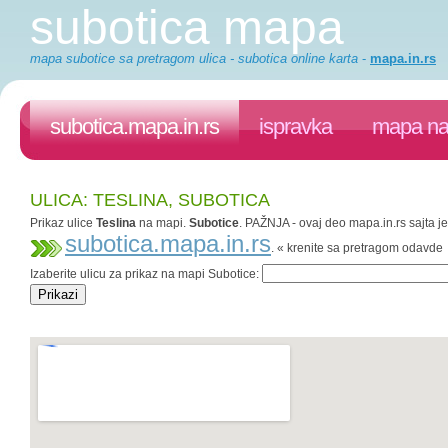
subotica mapa
mapa subotice sa pretragom ulica - subotica online karta
-
mapa.in.rs
subotica.mapa.in.rs
ispravka
mapa na 
ULICA: TESLINA, SUBOTICA
Prikaz ulice
Teslina
na mapi.
Subotice
. PAŽNJA - ovaj deo mapa.in.rs sajta je
subotica.mapa.in.rs
. « krenite sa pretragom odavde
Izaberite ulicu za prikaz na mapi Subotice: