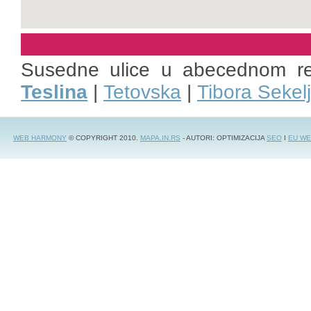
Susedne ulice u abecednom r
Teslina
|
Tetovska
|
Tibora Sekel
WEB HARMONY
© COPYRIGHT 2010.
MAPA.IN.RS
- AUTORI: OPTIMIZACIJA
SEO
I
EU WE