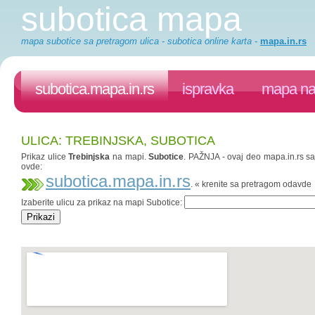
subotica mapa
mapa subotice sa pretragom ulica - subotica online karta
-
mapa.in.rs
subotica.mapa.in.rs
ispravka
mapa na 
ULICA: TREBINJSKA, SUBOTICA
Prikaz ulice
Trebinjska
na mapi.
Subotice
. PAŽNJA - ovaj deo mapa.in.rs saj
ovde:
subotica.mapa.in.rs
. « krenite sa pretragom odavde
Izaberite ulicu za prikaz na mapi Subotice: