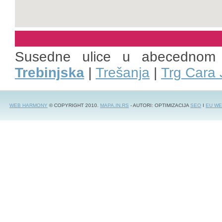
Susedne ulice u abecednom
Trebinjska
|
Trešanja
|
Trg Cara
WEB HARMONY
© COPYRIGHT 2010.
MAPA.IN.RS
- AUTORI: OPTIMIZACIJA
SEO
I
EU WE