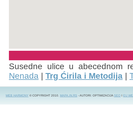
Susedne ulice u abecednom r
Nenada
|
Trg Ćirila i Metodija
|
WEB HARMONY
© COPYRIGHT 2010.
MAPA.IN.RS
- AUTORI: OPTIMIZACIJA
SEO
I
EU WE