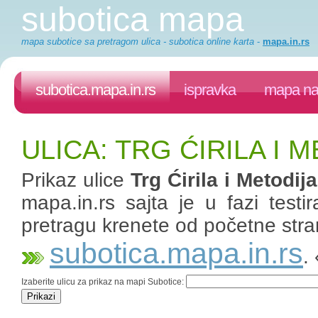
subotica mapa
mapa subotice sa pretragom ulica - subotica online karta
-
mapa.in.rs
subotica.mapa.in.rs
ispravka
mapa na 
ULICA: TRG ĆIRILA I 
Prikaz ulice
Trg Ćirila i Metodija
mapa.in.rs sajta je u fazi test
pretragu krenete od početne stra
subotica.mapa.in.rs
.
Izaberite ulicu za prikaz na mapi Subotice: