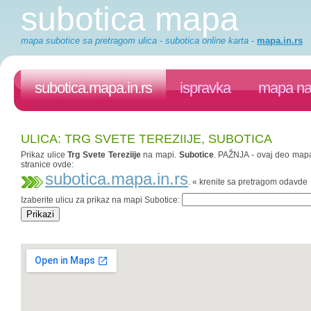
subotica mapa
mapa subotice sa pretragom ulica - subotica online karta
-
mapa.in.rs
subotica.mapa.in.rs
ispravka
mapa na 
ULICA: TRG SVETE TEREZIIJE, SUBOTICA
Prikaz ulice
Trg Svete Tereziije
na mapi.
Subotice
. PAŽNJA - ovaj deo mapa.
stranice ovde:
subotica.mapa.in.rs
. « krenite sa pretragom odavde
Izaberite ulicu za prikaz na mapi Subotice: