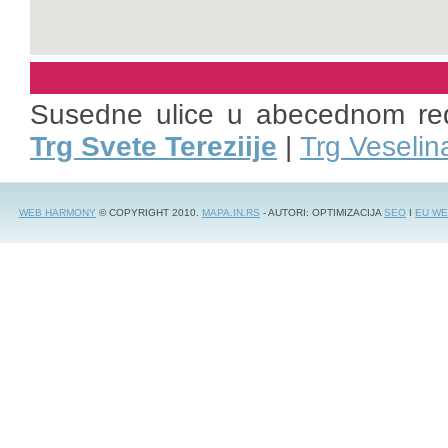
Susedne ulice u abecednom re
Trg Svete Tereziije
|
Trg Veselin
WEB HARMONY
© COPYRIGHT 2010.
MAPA.IN.RS
- AUTORI: OPTIMIZACIJA
SEO
I
EU WE