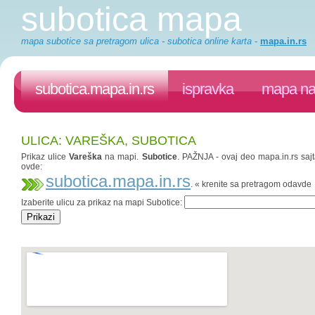
subotica mapa
mapa subotice sa pretragom ulica - subotica online karta
-
mapa.in.rs
subotica.mapa.in.rs
ispravka
mapa na 
ULICA: VAREŠKA, SUBOTICA
Prikaz ulice
Vareška
na mapi.
Subotice
. PAŽNJA - ovaj deo mapa.in.rs sajt
ovde:
subotica.mapa.in.rs
. « krenite sa pretragom odavde
Izaberite ulicu za prikaz na mapi Subotice: