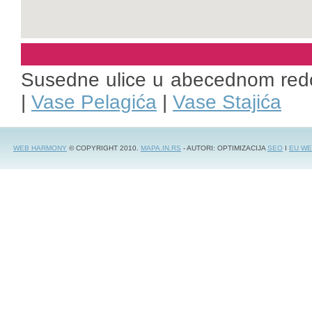
Susedne ulice u abecednom red
|
Vase Pelagića
|
Vase Stajića
WEB HARMONY
© COPYRIGHT 2010.
MAPA.IN.RS
- AUTORI: OPTIMIZACIJA
SEO
I
EU WE