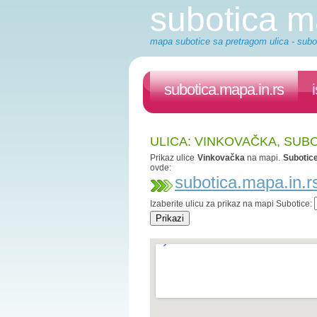
subotica 
mapa subotice sa pretragom ulica - subot
subotica.mapa.in.rs
ULICA: VINKOVAČKA, SUB
Prikaz ulice
Vinkovačka
na mapi.
Subotic
ovde:
subotica.mapa.in.r
Izaberite ulicu za prikaz na mapi Subotice: