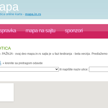
mapa
ica online karta
-
mapa.in.rs
ispravka
mapa na sajtu
sponzori
OTICA
e
. PAŽNJA - ovaj deo mapa.in.rs sajta je u fazi testiranja - beta verzija. Predlažem
s
. « krenite sa pretragom odavde
ili napišite naziv ulice: