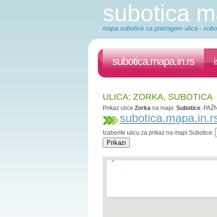
subotica 
mapa subotice sa pretragom ulica - subot
subotica.mapa.in.rs
ULICA: ZORKA, SUBOTICA
Prikaz ulice
Zorka
na mapi.
Subotice
. PAŽN
subotica.mapa.in.r
Izaberite ulicu za prikaz na mapi Subotice: