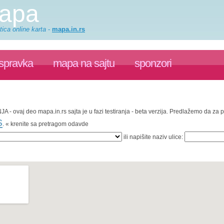
mapa
ica online karta
-
mapa.in.rs
ispravka
mapa na sajtu
sponzori
JA - ovaj deo mapa.in.rs sajta je u fazi testiranja - beta verzija. Predlažemo da za
s
. « krenite sa pretragom odavde
ili napišite naziv ulice: