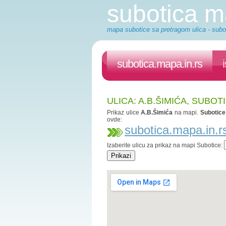
subotica 
mapa subotice sa pretragom ulica - subot
subotica.mapa.in.rs
ULICA: A.B.ŠIMIĆA, SUBOT
Prikaz ulice
A.B.Šimića
na mapi.
Subotice
ovde:
subotica.mapa.in.r
Izaberite ulicu za prikaz na mapi Subotice: