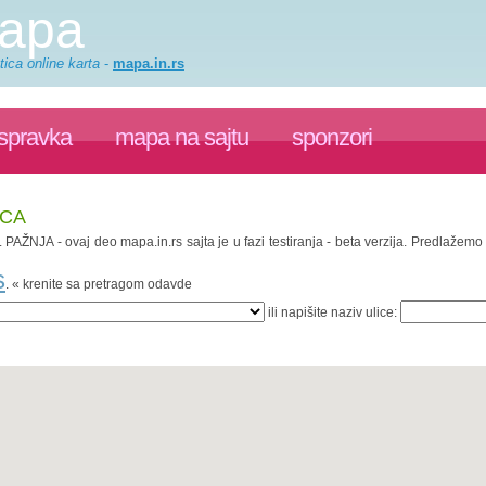
mapa
ica online karta
-
mapa.in.rs
ispravka
mapa na sajtu
sponzori
ICA
. PAŽNJA - ovaj deo mapa.in.rs sajta je u fazi testiranja - beta verzija. Predlažem
s
. « krenite sa pretragom odavde
ili napišite naziv ulice: