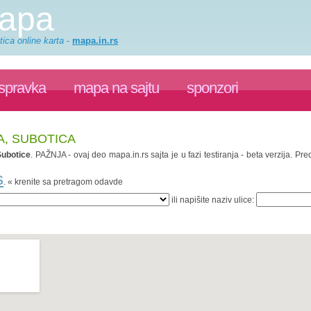
mapa
ica online karta
-
mapa.in.rs
ispravka
mapa na sajtu
sponzori
A, SUBOTICA
Subotice
. PAŽNJA - ovaj deo mapa.in.rs sajta je u fazi testiranja - beta verzija. 
s
. « krenite sa pretragom odavde
ili napišite naziv ulice: