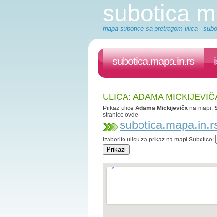
subotica 
mapa subotice sa pretragom ulica - subot
subotica.mapa.in.rs
ULICA: ADAMA MICKIJEVIČ
Prikaz ulice
Adama Mickijeviča
na mapi.
stranice ovde:
subotica.mapa.in.r
Izaberite ulicu za prikaz na mapi Subotice: