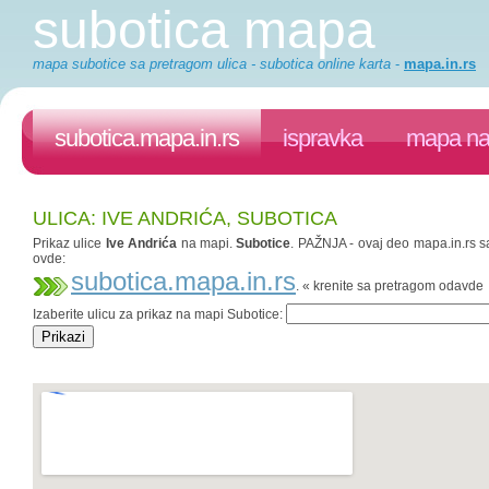
subotica mapa
mapa subotice sa pretragom ulica - subotica online karta
-
mapa.in.rs
subotica.mapa.in.rs
ispravka
mapa na 
ULICA: IVE ANDRIĆA, SUBOTICA
Prikaz ulice
Ive Andrića
na mapi.
Subotice
. PAŽNJA - ovaj deo mapa.in.rs sa
ovde:
subotica.mapa.in.rs
. « krenite sa pretragom odavde
Izaberite ulicu za prikaz na mapi Subotice: