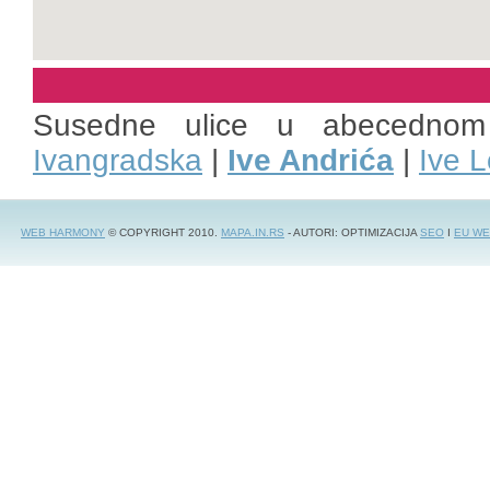
Susedne ulice u abecednom
Ivangradska
|
Ive Andrića
|
Ive L
WEB HARMONY
© COPYRIGHT 2010.
MAPA.IN.RS
- AUTORI: OPTIMIZACIJA
SEO
I
EU WE